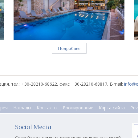
Подробнее
ция. тел.: +30-28210-68622, факс: +30-28210-68817, E-mail:
info@e
ерея
Награды
Контакты
Бронирование
Карта сайта
Pri
Social Media
Следуйте за нами на страницах социальных сетей